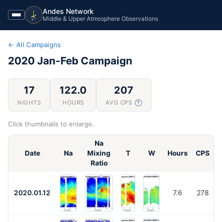
Andes Network
Middle & Upper Atmosphere Observations
← All Campaigns
2020 Jan-Feb
Campaign
17
122.0
207
NIGHTS
HOURS
AVG CPS
?
Click thumbnails to enlarge.
Na
Date
Na
Mixing
T
W
Hours
CPS
Ratio
2020.01.12
7.6
278